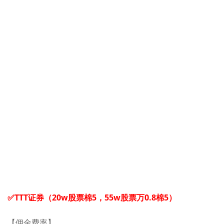
✅TTT证券（20w股票棉5，55w股票万0.8棉5）
【佣金费率】