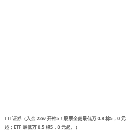
TTT证券（入金 22w 开棉5！股票全佣最低万 0.8 棉5，0 元
起；ETF 最低万 0.5 棉5，0 元起。）