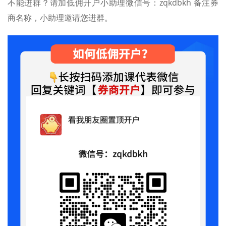
不能进群？请加低佣开户小助理微信号：zqkdbkh 备注券
商名称，小助理邀请您进群。