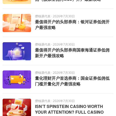
攒钱课代表
·
2026年7月30日
最值得开户的头部券商：银河证券低佣开
户最强攻略
攒钱课代表
·
2026年7月30日
最值得开户的头部券商国泰海通证券低佣
新开户最强攻略
攒钱课代表
·
2026年7月30日
量化理财开户首选券商：国金证券低佣低
门槛开量化开户最强攻略
攒钱课代表
·
2026年7月30日
ISN’T SPINSTEIN CASINO WORTH
YOUR ATTENTION? FULL CASINO