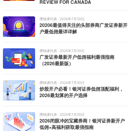
REVIEW FOR CANADA
攒钱课代表
·
2026年7月30日
20206最值得关注的头部券商广发证券新开
户最低佣最详详解
攒钱课代表
·
2026年7月30日
广发证券最新开户低佣福利最强指南
（2026最新版）
攒钱课代表
·
2026年7月30日
炒股开户必看！银河证券低佣顶配福利，
2026最划算的开户选择
攒钱课代表
·
2026年7月30日
2026闭眼冲的宝藏券商！银河证券新开户
低佣+高福利获取最强指南