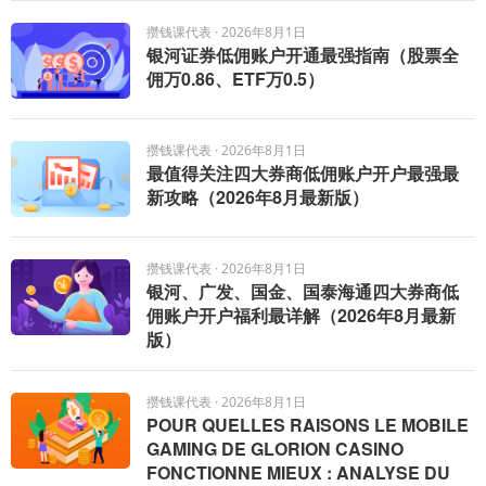
攒钱课代表
·
2026年8月1日
银河证券低佣账户开通最强指南（股票全
佣万0.86、ETF万0.5）
攒钱课代表
·
2026年8月1日
最值得关注四大券商低佣账户开户最强最
新攻略（2026年8月最新版）
攒钱课代表
·
2026年8月1日
银河、广发、国金、国泰海通四大券商低
佣账户开户福利最详解（2026年8月最新
版）
攒钱课代表
·
2026年8月1日
POUR QUELLES RAISONS LE MOBILE
GAMING DE GLORION CASINO
FONCTIONNE MIEUX : ANALYSE DU