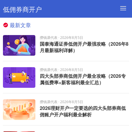
低佣券商开户
最新文章
攒钱课代表
·
2026年8月5日
国泰海通证券低佣开户最强攻略（2026年8
月最新福利详解）
攒钱课代表
·
2026年8月5日
四大头部券商低佣开户最全攻略（2026专
属低费率+新客福利最全汇总）
攒钱课代表
·
2026年8月5日
2026理财开户一定要选的四大头部券商低
佣账户开户福利最全解析