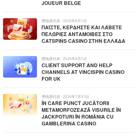
JOUEUR BELGE
攒钱课代表
·
2026年8月1日
ΠΑΊΞΤΕ, ΚΕΡΔΉΣΤΕ ΚΑΙ ΛΆΒΕΤΕ
ΠΕΛΏΡΙΕΣ ΑΝΤΑΜΟΙΒΈΣ ΣΤΟ
CATSPINS CASINO ΣΤΗΝ ΕΛΛΆΔΑ
攒钱课代表
·
2026年8月1日
CLIENT SUPPORT AND HELP
CHANNELS AT VINCISPIN CASINO
FOR UK
攒钱课代表
·
2026年7月31日
ÎN CARE PUNCT JUCĂTORII
METAMORFOZEAZĂ VISURILE ÎN
JACKPOTURI ÎN ROMÂNIA CU
GAMBLERINA CASINO