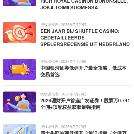
RICH ROYAL CASINON BONUKSILLE,
JOKA TOIMII SUOMESSA
攒钱课代表
·
2026年7月29日
EEN JAAR BIJ SHUFFLE CASINO:
GEDETAILLEERDE
SPELERSRECENSIE UIT NEDERLAND
攒钱课代表
·
2026年7月29日
中国银河证券低佣开户最全攻略，低成本
交易首选
攒钱课代表
·
2026年7月29日
2026理财开户首选广发证券！股票万0.741
全佣+顶配权益获取最强指南
攒钱课代表
·
2026年7月29日
四大头部券商低佣开户最详指南（全佣万