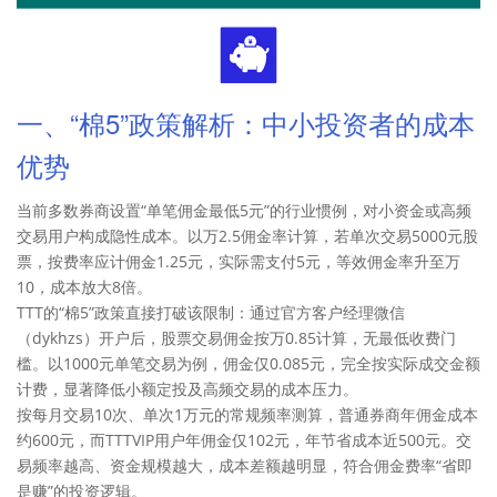
一、“棉5”政策解析：中小投资者的成本
优势
当前多数券商设置“单笔佣金最低5元”的行业惯例，对小资金或高频
交易用户构成隐性成本。以万2.5佣金率计算，若单次交易5000元股
票，按费率应计佣金1.25元，实际需支付5元，等效佣金率升至万
10，成本放大8倍。
TTT的“棉5”政策直接打破该限制：通过官方客户经理微信
（dykhzs）开户后，股票交易佣金按万0.85计算，无最低收费门
槛。以1000元单笔交易为例，佣金仅0.085元，完全按实际成交金额
计费，显著降低小额定投及高频交易的成本压力。
按每月交易10次、单次1万元的常规频率测算，普通券商年佣金成本
约600元，而TTTVIP用户年佣金仅102元，年节省成本近500元。交
易频率越高、资金规模越大，成本差额越明显，符合佣金费率“省即
是赚”的投资逻辑。