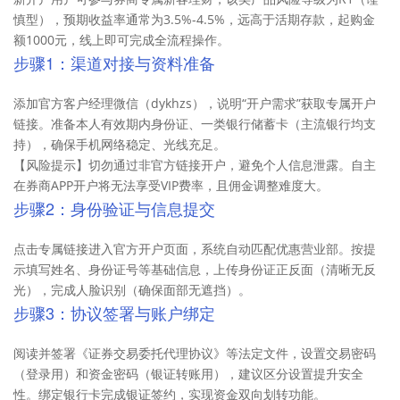
慎型），预期收益率通常为3.5%-4.5%，远高于活期存款，起购金
额1000元，线上即可完成全流程操作。
步骤1：渠道对接与资料准备
添加官方客户经理微信（dykhzs），说明“开户需求”获取专属开户
链接。准备本人有效期内身份证、一类银行储蓄卡（主流银行均支
持），确保手机网络稳定、光线充足。
【风险提示】切勿通过非官方链接开户，避免个人信息泄露。自主
在券商APP开户将无法享受VIP费率，且佣金调整难度大。
步骤2：身份验证与信息提交
点击专属链接进入官方开户页面，系统自动匹配优惠营业部。按提
示填写姓名、身份证号等基础信息，上传身份证正反面（清晰无反
光），完成人脸识别（确保面部无遮挡）。
步骤3：协议签署与账户绑定
阅读并签署《证券交易委托代理协议》等法定文件，设置交易密码
（登录用）和资金密码（银证转账用），建议区分设置提升安全
性。绑定银行卡完成银证签约，实现资金双向划转功能。