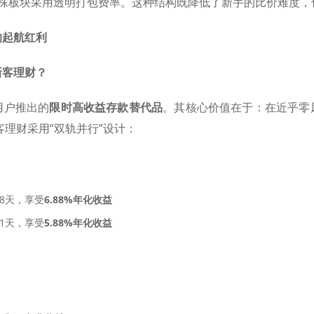
特殊板块采用透明打包费率。这种结构既降低了新手的比价难度，
的起航红利
新客理财？
用户推出的
限时高收益存款替代品
。其核心价值在于：在近乎零
客理财采用“双轨并行”设计：
8天，享受
6.88%年化收益
1天，享受
5.88%年化收益