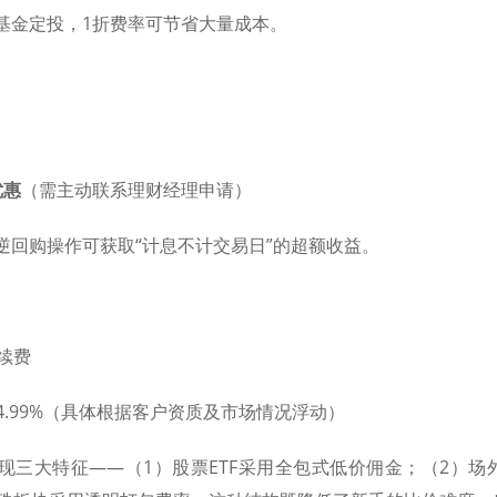
的基金定投，1折费率可节省大量成本。
优惠
​（需主动联系理财经理申请）
的逆回购操作可获取“计息不计交易日”的超额收益。
续费
%-4.99%（具体根据客户资质及市场情况浮动）
呈现三大特征——（1）股票ETF采用全包式低价佣金；（2）