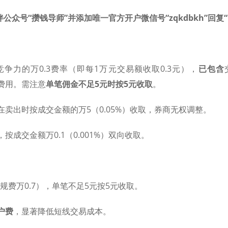
公众号“攒钱导师”并添加唯一官方开户微信号“zqkdbkh”回复
竞争力的万0.3费率（即每1万元交易额收取0.3元），​
已包含
藏费用。需注意
单笔佣金不足5元时按5元收取
。
在卖出时按成交金额的万5（0.05%）收取，券商无权调整。
按成交金额万0.1（0.001%）双向收取。
含规费万0.7），单笔不足5元按5元收取。
户费
，显著降低短线交易成本。