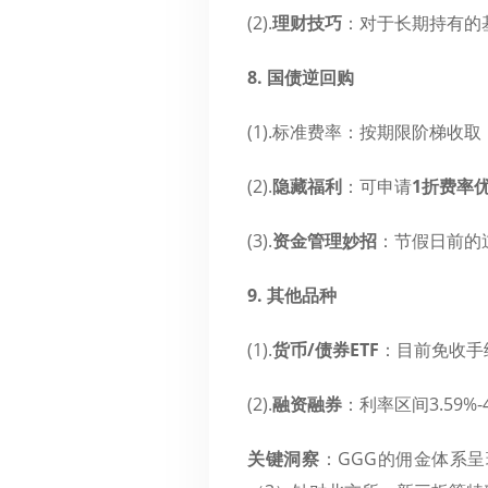
(2).
理财技巧
​：对于长期持有
8. 国债逆回购
(1).标准费率：按期限阶梯收取
(2).
隐藏福利
​：可申请
1折费率
(3).
资金管理妙招
​：节假日前
9. 其他品种
(1).
货币/债券ETF
​：目前免收手
(2).
融资融券
​：利率区间3.59
关键洞察
​：GGG的佣金体系