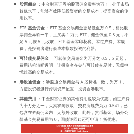
股票佣金
：中金财富证券的股票佣金费率为万 1，处于市场
较低水平，能够有效降低投资者的交易成本，提高资金的使
用效率。
ETF
基金佣金
：ETF 基金交易佣金更是低至万 0.5，相比股
票佣金再砍一半，且买卖 1 万元 ETF，佣金低至 0.5 元，不
足 5 元按 5 元收取。ETF 基金零印花税、零过户费、零规
费，是投资者进行低成本指数投资的利器。
可转债交易佣金
：可转债交易佣金为万分之 0.5，5 元起，
费用结构清晰透明，让投资者在参与可转债交易时，无需担
忧过高的交易成本。
港股
通佣金
：港股通交易佣金与 A 股标准一致，为万 1，
方便投资者进行跨境资产配置，投资香港股市。
其他费用
：中金财富证券的其他费用也较为优惠，如过户费
为十万分之一，买卖双向收取；交易所规费为万 0.541，已
包含在券商佣金内，无额外收取。此外，货币基金、场外公
募基金交易费用为 0，国债逆回购还可申请 1 折优惠。