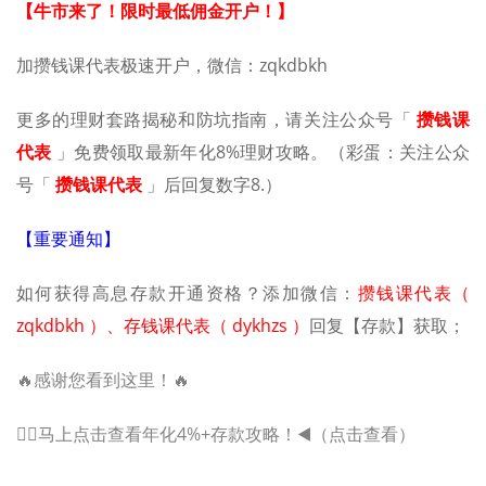
【牛市来了！限时最低佣金开户！】
加攒钱课代表极速开户，微信：zqkdbkh
更多的理财套路揭秘和防坑指南，请关注公众号「
攒钱课
代表
」免费领取最新年化8
%
理财攻略。（彩蛋：关注公众
号「
攒钱课代表
」后回复数字
8.
）
【重要通知】
如何获得高息存款开通资格？添加微信：
攒钱课代表（
zqkdbkh ）、存钱课代表（ dykhzs ）
回复【存款】获取；
🔥感谢您看到这里！🔥
🖐🏻马上点击查看年化4%+存款攻略！◀️（点击查看）