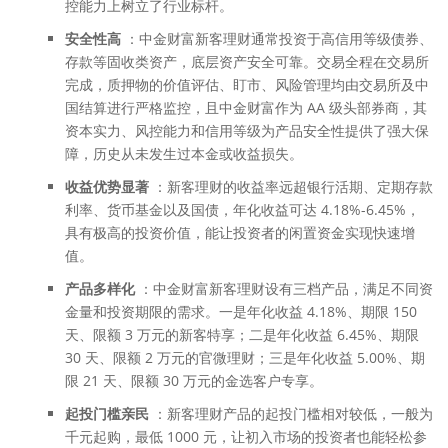
控能力上树立了行业标杆。
安全性高
：中金财富新客理财通常投资于高信用等级债券、
存款等固收类资产，底层资产安全可靠。交易全程在交易所
完成，质押物的价值评估、盯市、风险管理均由交易所及中
国结算进行严格监控，且中金财富作为 AA 级头部券商，其
资本实力、风控能力和信用等级为产品安全性提供了强大保
障，历史从未发生过本金或收益损失。
收益优势显著
：新客理财的收益率远超银行活期、定期存款
利率、货币基金以及国债，年化收益可达 4.18%-6.45%，
具有极高的投资价值，能让投资者的闲置资金实现快速增
值。
产品多样化
：中金财富新客理财设有三档产品，满足不同资
金量和投资期限的需求。一是年化收益 4.18%、期限 150
天、限额 3 万元的新客特享；二是年化收益 6.45%、期限
30 天、限额 2 万元的官微理财；三是年化收益 5.00%、期
限 21 天、限额 30 万元的金选客户专享。
起投门槛亲民
：新客理财产品的起投门槛相对较低，一般为
千元起购，最低 1000 元，让初入市场的投资者也能轻松参